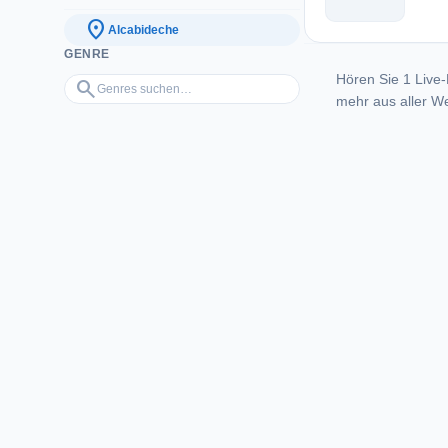
location_on
Alcabideche
GENRE
Hören Sie 1 Live-
Genres suchen…
search
mehr aus aller We