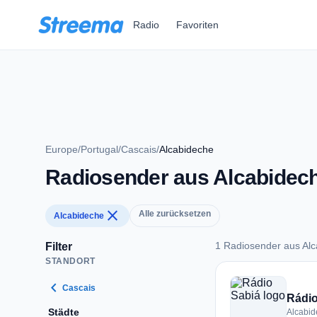
Zum Hauptinhalt springen
Radio
Favoriten
Europe
/
Portugal
/
Cascais
/
Alcabideche
Radiosender aus Alcabidec
close
Alle zurücksetzen
Alcabideche
1 Radiosender aus Al
Filter
STANDORT
1 Radiosender aus 
chevron_left
Cascais
Rádio
Städte
Alcabid