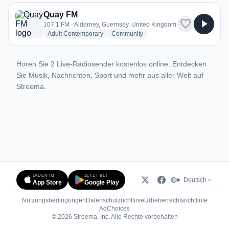
Quay FM
favorite
play_arrow
107.1 FM · Alderney, Guernsey, United Kingdom
radio stations
radio stations
Adult Contemporary
Community
Hören Sie 2 Live-Radiosender kostenlos online. Entdecken
Sie Musik, Nachrichten, Sport und mehr aus aller Welt auf
Streema.
LADEN IM
JETZT BEI
Deutsch
App Store
Google Play
Nutzungsbedingungen
Datenschutzrichtlinie
Urheberrechtsrichtlinie
(öffnet in neuem Tab)
AdChoices
© 2026 Streema, Inc. Alle Rechte vorbehalten