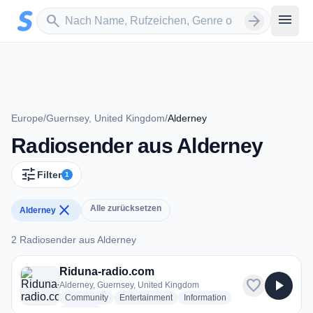
Zum Hauptinhalt springen
Sender suchen
menu
search
arrow_forward
Europe
/
Guernsey, United Kingdom
/
Alderney
Radiosender aus Alderney
tune
Filter
1
close
Alle zurücksetzen
Alderney
2 Radiosender aus Alderney
2 Radiosender aus Alderney
Riduna-radio.com
favorite
play_arrow
Alderney, Guernsey, United Kingdom
radio stations
radio stations
radio stations
Community
Entertainment
Information
more genres for Riduna-radio.com
+2
more