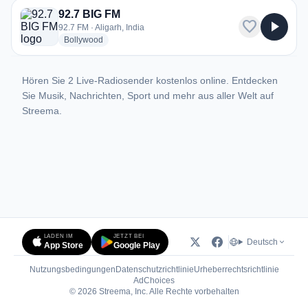
92.7 BIG FM
favorite
play_arrow
92.7 FM · Aligarh, India
radio stations
Bollywood
Hören Sie 2 Live-Radiosender kostenlos online. Entdecken
Sie Musik, Nachrichten, Sport und mehr aus aller Welt auf
Streema.
LADEN IM
JETZT BEI
Deutsch
App Store
Google Play
Nutzungsbedingungen
Datenschutzrichtlinie
Urheberrechtsrichtlinie
(öffnet in neuem Tab)
AdChoices
© 2026 Streema, Inc. Alle Rechte vorbehalten