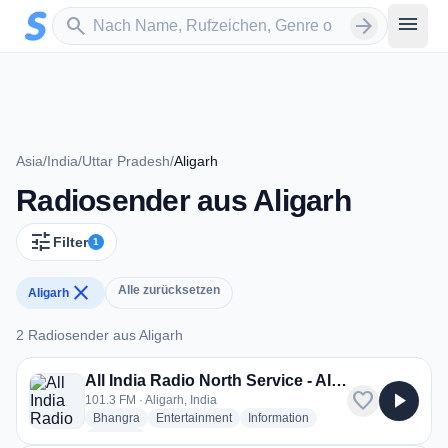
Zum Hauptinhalt springen
Sender suchen
menu
search
arrow_forward
Asia
/
India
/
Uttar Pradesh
/
Aligarh
Radiosender aus Aligarh
tune
Filter
1
close
Alle zurücksetzen
Aligarh
2 Radiosender aus Aligarh
2 Radiosender aus Aligarh
All India Radio North Service - AIR Aligarh
favorite
play_arrow
101.3 FM · Aligarh, India
radio stations
radio stations
radio stations
Bhangra
Entertainment
Information
more genres for All India Radio North Service - AIR Aligarh
+2
more