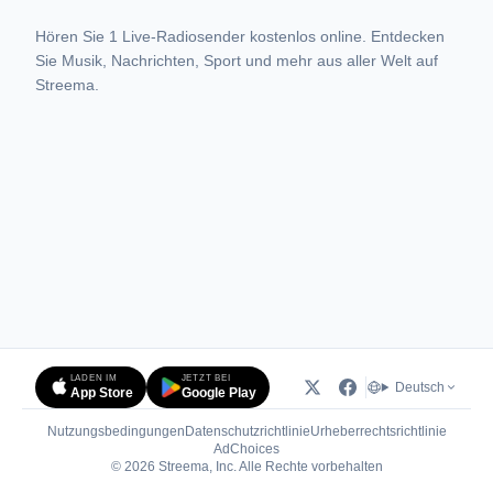
Hören Sie 1 Live-Radiosender kostenlos online. Entdecken
Sie Musik, Nachrichten, Sport und mehr aus aller Welt auf
Streema.
LADEN IM
JETZT BEI
Deutsch
App Store
Google Play
Nutzungsbedingungen
Datenschutzrichtlinie
Urheberrechtsrichtlinie
(öffnet in neuem Tab)
AdChoices
© 2026 Streema, Inc. Alle Rechte vorbehalten