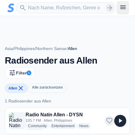
Zum Hauptinhalt springen
Sender suchen
menu
search
arrow_forward
Asia
/
Philippines
/
Northern Samar
/
Allen
Radiosender aus Allen
tune
Filter
1
close
Alle zurücksetzen
Allen
1 Radiosender aus Allen
1 Radiosender aus Allen
Radio Natin Allen - DYSN
favorite
play_arrow
105.7 FM · Allen, Philippines
radio stations
radio stations
radio stations
Community
Entertainment
News
more genres for Radio Natin Allen - DYSN
+1
more