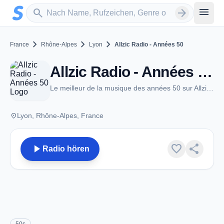
Zum Hauptinhalt springen
Sender suchen
menu
search
arrow_forward
chevron_right
chevron_right
chevron_right
France
Rhône-Alpes
Lyon
Allzic Radio - Années 50
Allzic Radio - Années 50 - Lyon
Le meilleur de la musique des années 50 sur Allzic Radio Années 50
place
Lyon, Rhône-Alpes, France
play_arrow
favorite
share
Radio hören