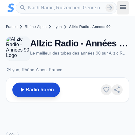
Zum Hauptinhalt springen
Sender suchen
menu
search
arrow_forward
chevron_right
chevron_right
chevron_right
France
Rhône-Alpes
Lyon
Allzic Radio - Années 90
Allzic Radio - Années 90 - Lyon
Le meilleur des tubes des années 90 sur Allzic Radio Années 90
place
Lyon, Rhône-Alpes, France
play_arrow
favorite
share
Radio hören