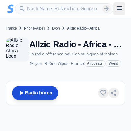
Zum Hauptinhalt springen
Sender suchen
menu
search
arrow_forward
chevron_right
chevron_right
chevron_right
France
Rhône-Alpes
Lyon
Allzic Radio - Africa
Allzic Radio - Africa - Lyon
La radio référence pour les musiques africaines
place
Lyon, Rhône-Alpes, France
Afrobeats
World
play_arrow
favorite
share
Radio hören