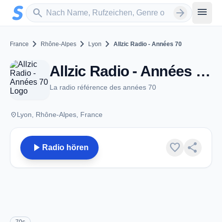
Zum Hauptinhalt springen
Sender suchen
menu
search
arrow_forward
chevron_right
chevron_right
chevron_right
France
Rhône-Alpes
Lyon
Allzic Radio - Années 70
Allzic Radio - Années 70 - Lyon
La radio référence des années 70
place
Lyon, Rhône-Alpes, France
play_arrow
favorite
share
Radio hören