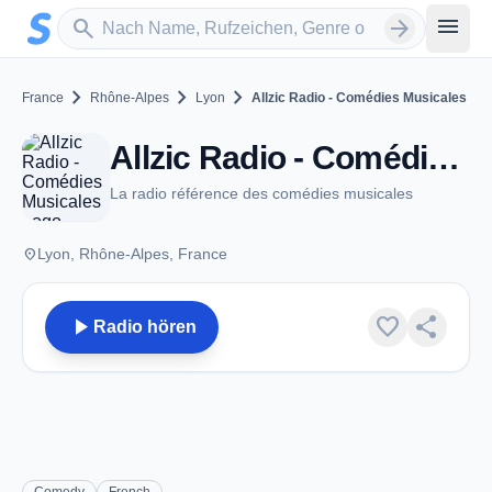
Zum Hauptinhalt springen
Sender suchen
menu
search
arrow_forward
chevron_right
chevron_right
chevron_right
France
Rhône-Alpes
Lyon
Allzic Radio - Comédies Musicales
Allzic Radio - Comédies Musicales - Lyon
La radio référence des comédies musicales
place
Lyon, Rhône-Alpes, France
play_arrow
favorite
share
Radio hören