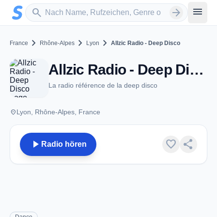
Zum Hauptinhalt springen
Sender suchen
menu
search
arrow_forward
chevron_right
chevron_right
chevron_right
France
Rhône-Alpes
Lyon
Allzic Radio - Deep Disco
Allzic Radio - Deep Disco - Lyon
La radio référence de la deep disco
place
Lyon, Rhône-Alpes, France
play_arrow
favorite
share
Radio hören