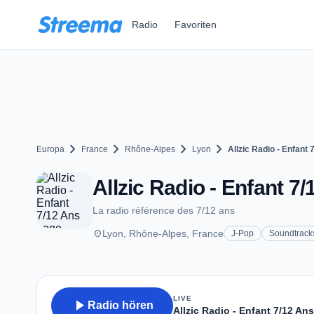
Zum Hauptinhalt springen
Radio
Favoriten
chevron_right
chevron_right
chevron_right
chevron_right
Europa
France
Rhône-Alpes
Lyon
Allzic Radio - Enfant 
Allzic Radio - Enfant 7
La radio référence des 7/12 ans
place
Lyon, Rhône-Alpes, France
J-Pop
Soundtrack
LIVE
play_arrow
Radio hören
Allzic Radio - Enfant 7/12 Ans