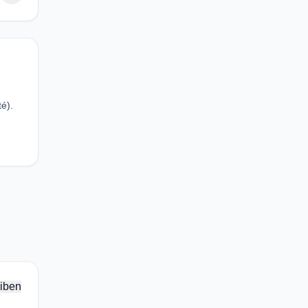
té).
iben