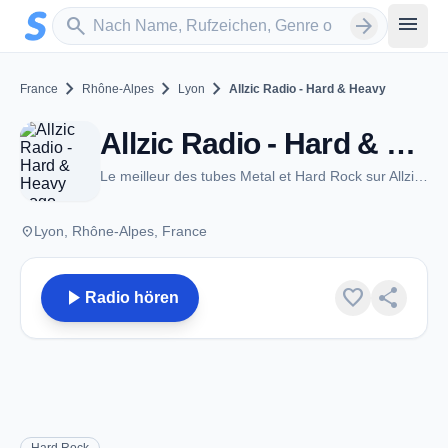
Zum Hauptinhalt springen
Sender suchen
menu
search
arrow_forward
chevron_right
chevron_right
chevron_right
France
Rhône-Alpes
Lyon
Allzic Radio - Hard & Heavy
Allzic Radio - Hard & Heavy - Lyon
Le meilleur des tubes Metal et Hard Rock sur Allzic Radio Hard & Heavy.
place
Lyon, Rhône-Alpes, France
play_arrow
favorite
share
Radio hören