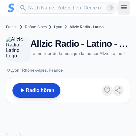
Zum Hauptinhalt springen
Sender suchen
menu
search
arrow_forward
chevron_right
chevron_right
chevron_right
France
Rhône-Alpes
Lyon
Allzic Radio - Latino
Allzic Radio - Latino - Lyon
Le meilleur de la musique latino sur Allzic Latino !
place
Lyon, Rhône-Alpes, France
play_arrow
favorite
share
Radio hören