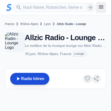
Zum Hauptinhalt springen
Sender suchen
menu
search
arrow_forward
chevron_right
chevron_right
chevron_right
France
Rhône-Alpes
Lyon
Allzic Radio - Lounge
Allzic Radio - Lounge - Lyon
Le meilleur de la musique lounge sur Allzic Radio Lounge
place
Lyon, Rhône-Alpes, France
Lounge
play_arrow
favorite
share
Radio hören