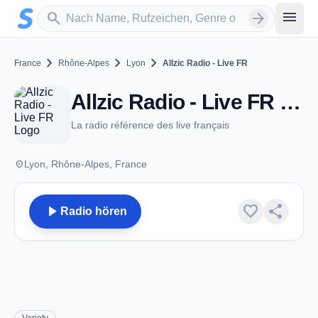
Zum Hauptinhalt springen
Sender suchen
menu
search
arrow_forward
chevron_right
chevron_right
chevron_right
France
Rhône-Alpes
Lyon
Allzic Radio - Live FR
Allzic Radio - Live FR - Lyon
La radio référence des live français
place
Lyon, Rhône-Alpes, France
play_arrow
favorite
share
Radio hören