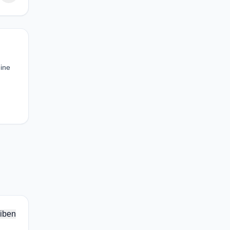
eine
iben