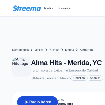
Zum Hauptinhalt springen
Radio
Favoriten
chevron_right
chevron_right
chevron_right
chevron_right
Nordamerika
Mexico
Yucatan
Merida
Alma Hits
Alma Hits - Merida, YC
Tu Emisora de Éxitos, Tu Emisora de Calidad
place
Merida, Yucatan, Mexico
Christian
Spanish
LIVE
play_arrow
Radio hören
Alma Hits