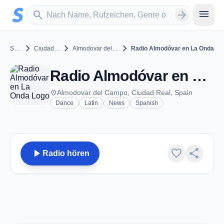
Zum Hauptinhalt springen
Sender suchen
menu
search
arrow_forward
chevron_right
chevron_right
chevron_right
Spain
Ciudad Real
Almodovar del Campo
Radio Almodóvar en La Onda
Radio Almodóvar en La Onda - FM 107.2 - Almodovar del Campo
place
Almodovar del Campo, Ciudad Real, Spain
Dance
Latin
News
Spanish
play_arrow
favorite
share
Radio hören