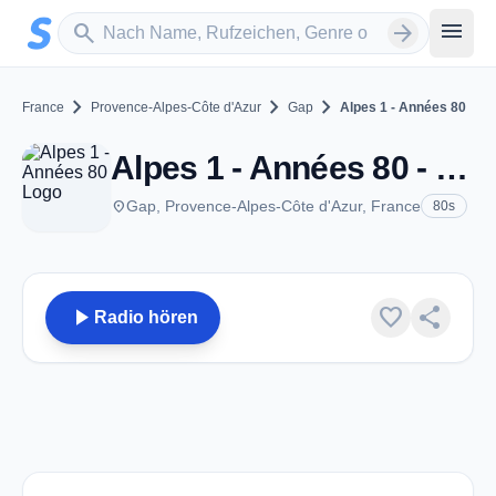
Zum Hauptinhalt springen
Sender suchen
menu
search
arrow_forward
chevron_right
chevron_right
chevron_right
France
Provence-Alpes-Côte d'Azur
Gap
Alpes 1 - Années 80
Alpes 1 - Années 80 - Gap
place
Gap, Provence-Alpes-Côte d'Azur, France
80s
play_arrow
favorite
share
Radio hören