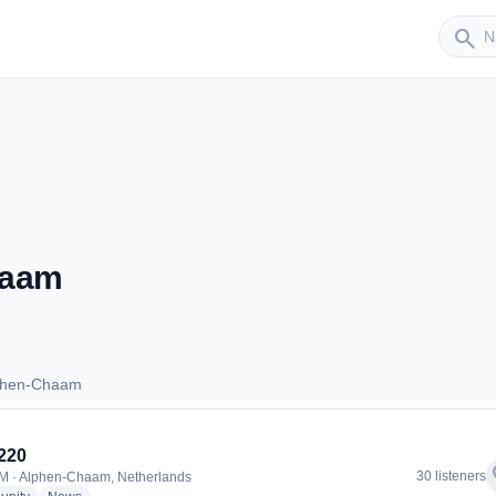
Sender
search
haam
lphen-Chaam
 Alphen-Chaam
220
f
30 listeners
M · Alphen-Chaam, Netherlands