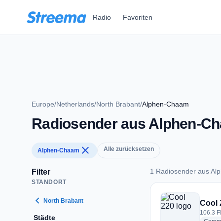
Zum Hauptinhalt springen
Radio
Favoriten
Europe
/
Netherlands
/
North Brabant
/
Alphen-Chaam
Radiosender aus Alphen-C
close
Alle zurücksetzen
Alphen-Chaam
1 Radiosender aus A
Filter
STANDORT
1 Radiosender aus
chevron_left
North Brabant
Cool 
106.3 F
Städte