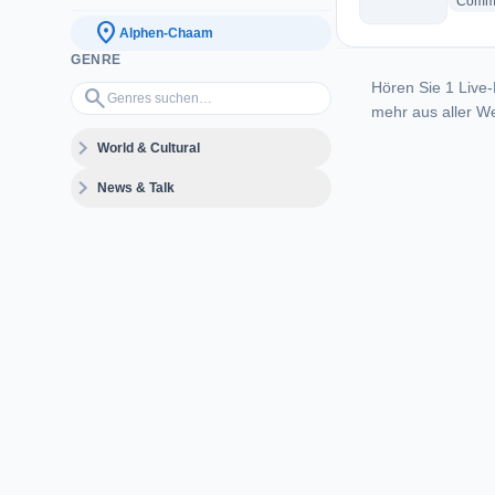
Commu
location_on
Alphen-Chaam
GENRE
Hören Sie 1 Live-
Genres suchen…
search
mehr aus aller We
expand_more
World & Cultural
expand_more
News & Talk