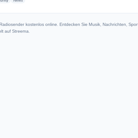
radio stations
radio stations
nity
News
Radiosender kostenlos online. Entdecken Sie Musik, Nachrichten, Spor
lt auf Streema.