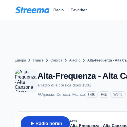
Zum Hauptinhalt springen
Radio
Favoriten
chevron_right
chevron_right
chevron_right
chevron_right
Europa
France
Corsica
Ajaccio
Alta-Frequenza - Alta C
Alta-Frequenza - Alta 
a radio di a corsica dipoi 1981
place
Ajaccio, Corsica, France
Folk
Pop
World
LIVE
play_arrow
Radio hören
Alta-Frequenza - Alta Canzon