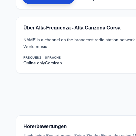
Über Alta-Frequenza - Alta Canzona Corsa
NAME is a channel on the broadcast radio station network 
World music.
FREQUENZ
SPRACHE
Online only
Corsican
Hörerbewertungen
Noch keine Bewertungen. Seien Sie der Erste, der seine Me