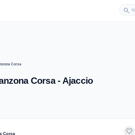
Sender
search
anzona Corsa
Canzona Corsa - Ajaccio
favorite
a Corsa