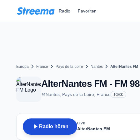
Zum Hauptinhalt springen
Radio
Favoriten
chevron_right
chevron_right
chevron_right
chevron_right
Europa
France
Pays de la Loire
Nantes
AlterNantes FM
AlterNantes FM - FM 98
place
Nantes, Pays de la Loire, France
Rock
LIVE
play_arrow
Radio hören
AlterNantes FM