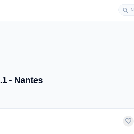
Sender
search
.1 - Nantes
favorite