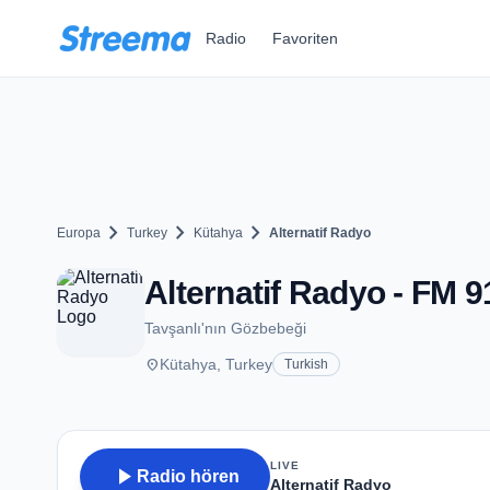
Zum Hauptinhalt springen
Radio
Favoriten
chevron_right
chevron_right
chevron_right
Europa
Turkey
Kütahya
Alternatif Radyo
Alternatif Radyo - FM 9
Tavşanlı'nın Gözbebeği
place
Kütahya, Turkey
Turkish
LIVE
play_arrow
Radio hören
Alternatif Radyo