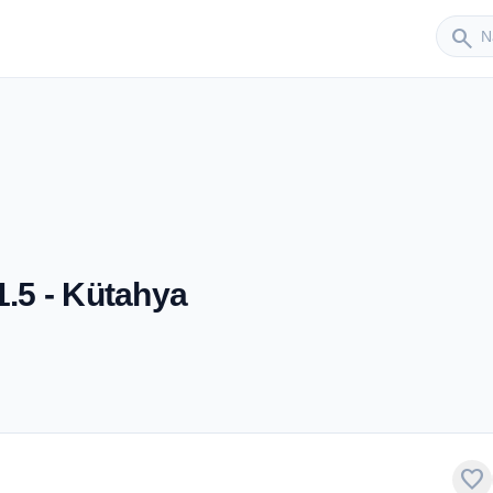
Sender
search
1.5 - Kütahya
favorite