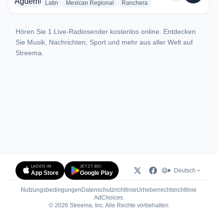
radio stations
radio stations
radio stations
Latin
Mexican Regional
Ranchera
Hören Sie 1 Live-Radiosender kostenlos online. Entdecken
Sie Musik, Nachrichten, Sport und mehr aus aller Welt auf
Streema.
LADEN IM
JETZT BEI
Deutsch
App Store
Google Play
Nutzungsbedingungen
Datenschutzrichtlinie
Urheberrechtsrichtlinie
(öffnet in neuem Tab)
AdChoices
© 2026 Streema, Inc. Alle Rechte vorbehalten