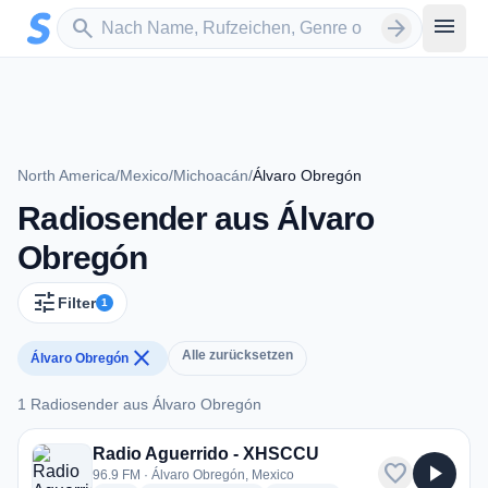
Zum Hauptinhalt springen
Sender suchen
menu
search
arrow_forward
North America
/
Mexico
/
Michoacán
/
Álvaro Obregón
Radiosender aus Álvaro
Obregón
tune
Filter
1
close
Alle zurücksetzen
Álvaro Obregón
1 Radiosender aus Álvaro Obregón
1 Radiosender aus Álvaro Obregón
Radio Aguerrido - XHSCCU
favorite
play_arrow
96.9 FM · Álvaro Obregón, Mexico