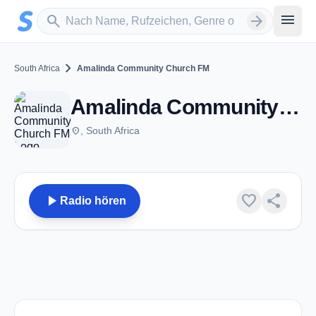
Zum Hauptinhalt springen
Sender suchen
menu
search
arrow_forward
chevron_right
South Africa
Amalinda Community Church FM
Amalinda Community Church FM
place
, South Africa
play_arrow
favorite
share
Radio hören