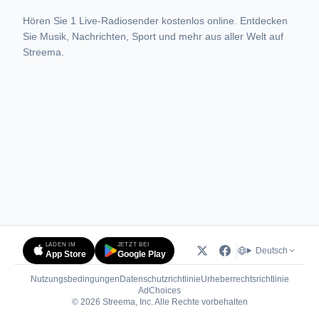
Hören Sie 1 Live-Radiosender kostenlos online. Entdecken
Sie Musik, Nachrichten, Sport und mehr aus aller Welt auf
Streema.
LADEN IM
JETZT BEI
Deutsch
App Store
Google Play
Nutzungsbedingungen
Datenschutzrichtlinie
Urheberrechtsrichtlinie
(öffnet in neuem Tab)
AdChoices
© 2026 Streema, Inc. Alle Rechte vorbehalten