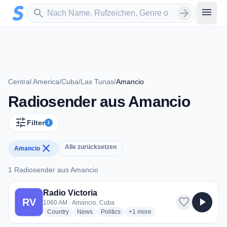
Zum Hauptinhalt springen
Sender suchen
menu
search
arrow_forward
Central America
/
Cuba
/
Las Tunas
/
Amancio
Radiosender aus Amancio
tune
Filter
1
close
Alle zurücksetzen
Amancio
1 Radiosender aus Amancio
1 Radiosender aus Amancio
Radio Victoria
favorite
play_arrow
RV
1060 AM · Amancio, Cuba
radio stations
radio stations
radio stations
more genres for Radio Victoria
Country
News
Politics
+1
more