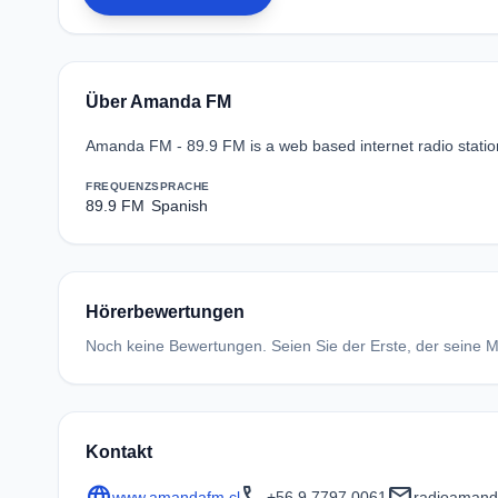
Über Amanda FM
Amanda FM - 89.9 FM is a web based internet radio statio
FREQUENZ
SPRACHE
89.9 FM
Spanish
Hörerbewertungen
Noch keine Bewertungen. Seien Sie der Erste, der seine Me
Kontakt
language
call
mail
www.amandafm.cl
+56 9 7797 0061
radioaman