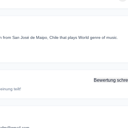
n from San José de Maipo, Chile that plays World genre of music.
Bewertung schre
inung teilt!
dafm@gmail.com