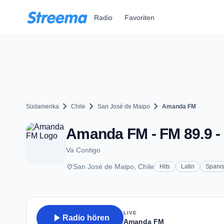
Zum Hauptinhalt springen
Radio
Favoriten
chevron_right
chevron_right
chevron_right
Südamerika
Chile
San José de Maipo
Amanda FM
Amanda FM - FM 89.9 -
Va Contigo
place
San José de Maipo, Chile
Hits
Latin
Spani
LIVE
play_arrow
Radio hören
Amanda FM