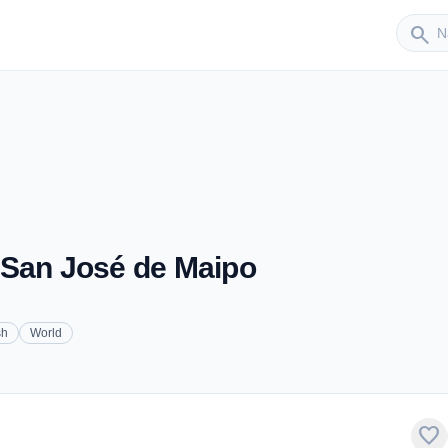
Sender
search
 San José de Maipo
sh
World
favorite