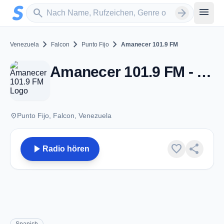
Zum Hauptinhalt springen
Sender suchen
menu
search
arrow_forward
chevron_right
chevron_right
chevron_right
Venezuela
Falcon
Punto Fijo
Amanecer 101.9 FM
Amanecer 101.9 FM - FM 101.9 - Punto Fijo
place
Punto Fijo, Falcon, Venezuela
play_arrow
favorite
share
Radio hören