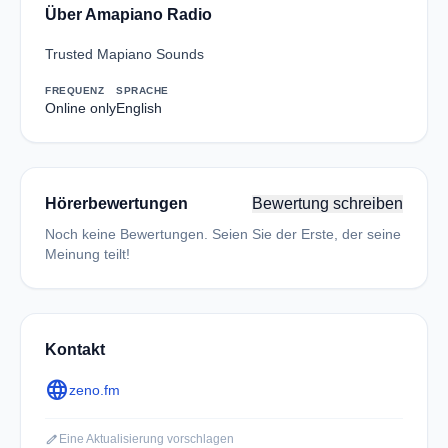
Über Amapiano Radio
Trusted Mapiano Sounds
FREQUENZ
SPRACHE
Online only
English
Hörerbewertungen
Bewertung schreiben
Noch keine Bewertungen. Seien Sie der Erste, der seine
Meinung teilt!
Kontakt
language
zeno.fm
edit
Eine Aktualisierung vorschlagen