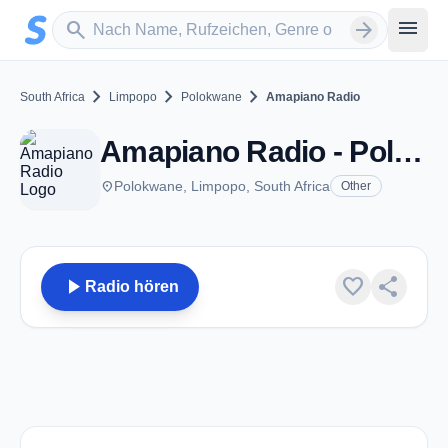
Zum Hauptinhalt springen
Sender suchen
menu
search
arrow_forward
chevron_right
chevron_right
chevron_right
South Africa
Limpopo
Polokwane
Amapiano Radio
Amapiano Radio - Polokwane
place
Polokwane, Limpopo, South Africa
Other
play_arrow
favorite
share
Radio hören