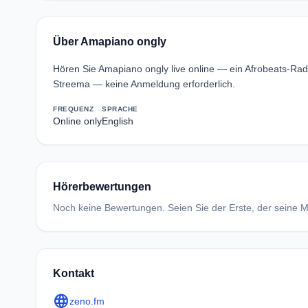
Über Amapiano ongly
Hören Sie Amapiano ongly live online — ein Afrobeats-Rad
Streema — keine Anmeldung erforderlich.
FREQUENZ
SPRACHE
Online only
English
Hörerbewertungen
Noch keine Bewertungen. Seien Sie der Erste, der seine Me
Kontakt
language
zeno.fm