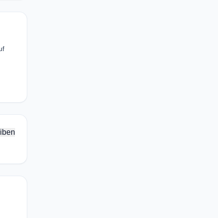
uf
iben