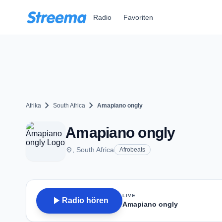
Zum Hauptinhalt springen
Radio
Favoriten
chevron_right
chevron_right
Afrika
South Africa
Amapiano ongly
Amapiano ongly
place
, South Africa
Afrobeats
LIVE
play_arrow
Radio hören
Amapiano ongly