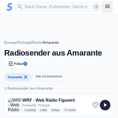
Zum Hauptinhalt springen
Sender suchen
menu
search
arrow_forward
Europe
/
Portugal
/
Norte
/
Amarante
Radiosender aus Amarante
tune
Filter
1
close
Alle zurücksetzen
Amarante
1 Radiosender aus Amarante
1 Radiosender aus Amarante
WRF - Web Rádio Figueiró
favorite
play_arrow
Amarante, Portugal
radio stations
radio stations
radio stations
more genres for WRF - Web Rádio 
Cumbia
Latin
Salsa
+1
more