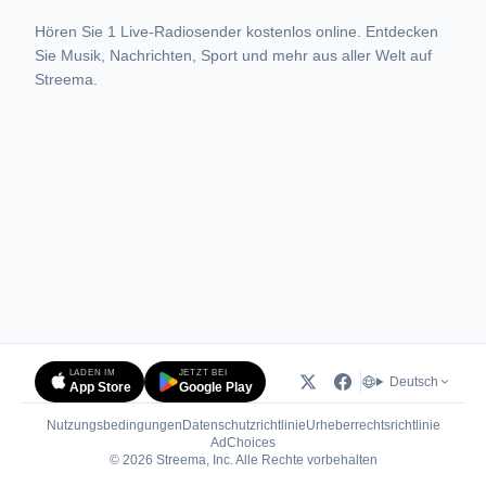
Hören Sie 1 Live-Radiosender kostenlos online. Entdecken
Sie Musik, Nachrichten, Sport und mehr aus aller Welt auf
Streema.
LADEN IM
JETZT BEI
Deutsch
App Store
Google Play
Nutzungsbedingungen
Datenschutzrichtlinie
Urheberrechtsrichtlinie
(öffnet in neuem Tab)
AdChoices
© 2026 Streema, Inc. Alle Rechte vorbehalten