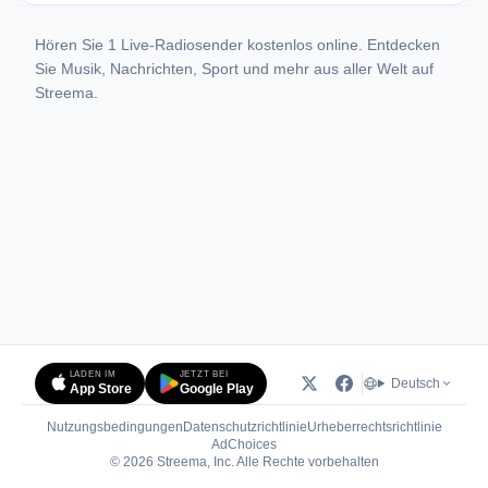
Hören Sie 1 Live-Radiosender kostenlos online. Entdecken
Sie Musik, Nachrichten, Sport und mehr aus aller Welt auf
Streema.
LADEN IM
JETZT BEI
Deutsch
App Store
Google Play
Nutzungsbedingungen
Datenschutzrichtlinie
Urheberrechtsrichtlinie
(öffnet in neuem Tab)
AdChoices
© 2026 Streema, Inc. Alle Rechte vorbehalten