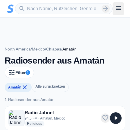
Zum Hauptinhalt springen
Sender suchen
menu
search
arrow_forward
North America
/
Mexico
/
Chiapas
/
Amatán
Radiosender aus Amatán
tune
Filter
1
close
Alle zurücksetzen
Amatán
1 Radiosender aus Amatán
1 Radiosender aus Amatán
Radio Jabnel
favorite
play_arrow
94.5 FM · Amatán, Mexico
radio stations
Religious