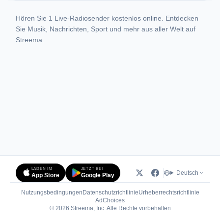
Hören Sie 1 Live-Radiosender kostenlos online. Entdecken
Sie Musik, Nachrichten, Sport und mehr aus aller Welt auf
Streema.
LADEN IM
JETZT BEI
Deutsch
App Store
Google Play
Nutzungsbedingungen
Datenschutzrichtlinie
Urheberrechtsrichtlinie
(öffnet in neuem Tab)
AdChoices
© 2026 Streema, Inc. Alle Rechte vorbehalten