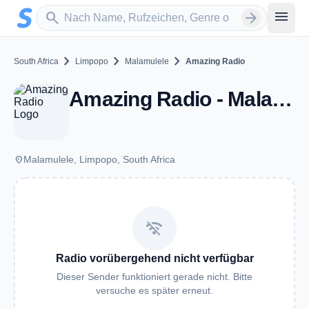
Zum Hauptinhalt springen
Sender suchen
menu
search
arrow_forward
chevron_right
chevron_right
chevron_right
South Africa
Limpopo
Malamulele
Amazing Radio
Amazing Radio - Malamulele
place
Malamulele, Limpopo, South Africa
wifi_off
Radio vorübergehend nicht verfügbar
Dieser Sender funktioniert gerade nicht. Bitte
versuche es später erneut.