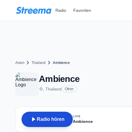
Zum Hauptinhalt springen
Radio
Favoriten
chevron_right
chevron_right
Asien
Thailand
Ambience
Ambience
place
, Thailand
Other
LIVE
play_arrow
Radio hören
Ambience