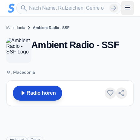
Zum Hauptinhalt springen
Sender suchen
menu
search
arrow_forward
chevron_right
Macedonia
Ambient Radio - SSF
Ambient Radio - SSF
place
, Macedonia
play_arrow
favorite
share
Radio hören