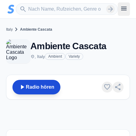
Zum Hauptinhalt springen
Sender suchen
menu
search
arrow_forward
chevron_right
Italy
Ambiente Cascata
Ambiente Cascata
place
, Italy
Ambient
Variety
play_arrow
favorite
share
Radio hören