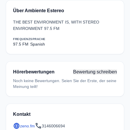
Über Ambiente Estereo
THE BEST ENVIRONMENT IS, WITH STEREO
ENVIRONMENT 97.5 FM
FREQUENZ
SPRACHE
97.5 FM
Spanish
Hörerbewertungen
Bewertung schreiben
Noch keine Bewertungen. Seien Sie der Erste, der seine
Meinung teilt!
Kontakt
language
call
zeno.fm
3146006694