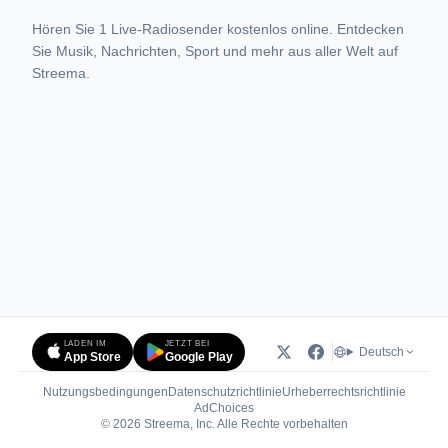
Hören Sie 1 Live-Radiosender kostenlos online. Entdecken
Sie Musik, Nachrichten, Sport und mehr aus aller Welt auf
Streema.
LADEN IM
JETZT BEI
Deutsch
App Store
Google Play
Nutzungsbedingungen
Datenschutzrichtlinie
Urheberrechtsrichtlinie
(öffnet in neuem Tab)
AdChoices
© 2026 Streema, Inc. Alle Rechte vorbehalten