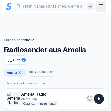
Zum Hauptinhalt springen
Sender suchen
menu
search
arrow_forward
Europe
/
Italy
/
Amelia
Radiosender aus Amelia
tune
Filter
1
close
Alle zurücksetzen
Amelia
1 Radiosender aus Amelia
1 Radiosender aus Amelia
Ameria Radio
favorite
play_arrow
Amelia, Italy
radio stations
radio stations
Classical
Instrumental