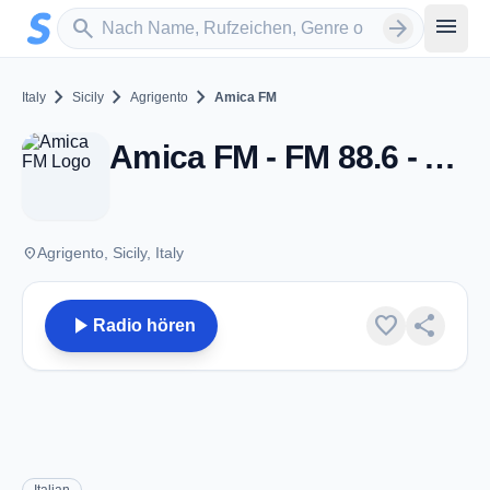
Zum Hauptinhalt springen
Sender suchen
menu
search
arrow_forward
chevron_right
chevron_right
chevron_right
Italy
Sicily
Agrigento
Amica FM
Amica FM - FM 88.6 - Agrigento
place
Agrigento, Sicily, Italy
play_arrow
favorite
share
Radio hören