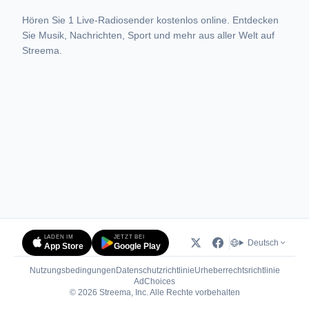
Hören Sie 1 Live-Radiosender kostenlos online. Entdecken
Sie Musik, Nachrichten, Sport und mehr aus aller Welt auf
Streema.
LADEN IM
JETZT BEI
Deutsch
App Store
Google Play
Nutzungsbedingungen
Datenschutzrichtlinie
Urheberrechtsrichtlinie
(öffnet in neuem Tab)
AdChoices
© 2026 Streema, Inc. Alle Rechte vorbehalten