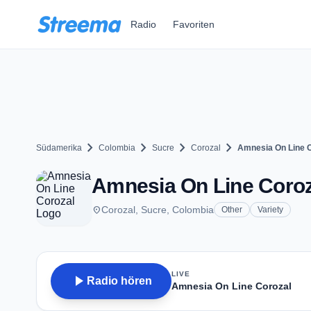
Zum Hauptinhalt springen
Radio
Favoriten
chevron_right
chevron_right
chevron_right
chevron_right
Südamerika
Colombia
Sucre
Corozal
Amnesia On Line 
Amnesia On Line Coroza
place
Corozal, Sucre, Colombia
Other
Variety
LIVE
play_arrow
Radio hören
Amnesia On Line Corozal