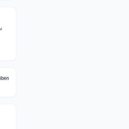
al
iben