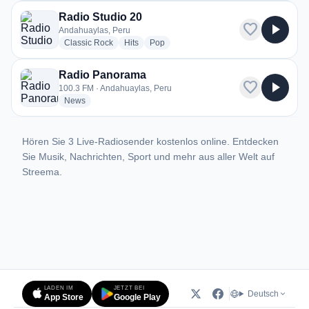
Radio Studio 20
favorite
play_arrow
Andahuaylas, Peru
radio stations
radio stations
radio stations
Classic Rock
Hits
Pop
Radio Panorama
favorite
play_arrow
100.3 FM · Andahuaylas, Peru
radio stations
News
Hören Sie 3 Live-Radiosender kostenlos online. Entdecken
Sie Musik, Nachrichten, Sport und mehr aus aller Welt auf
Streema.
LADEN IM
JETZT BEI
Deutsch
App Store
Google Play