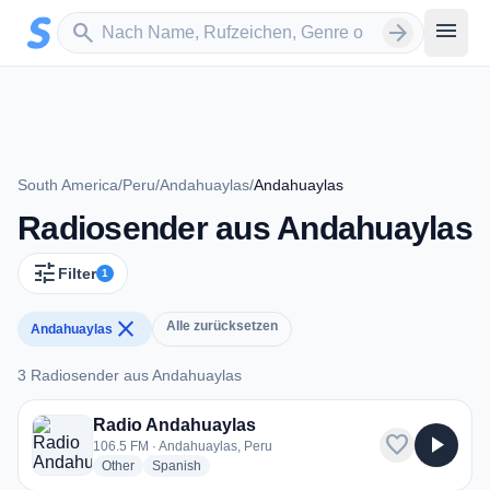
Zum Hauptinhalt springen
Sender suchen
menu
search
arrow_forward
South America
/
Peru
/
Andahuaylas
/
Andahuaylas
Radiosender aus Andahuaylas
tune
Filter
1
close
Alle zurücksetzen
Andahuaylas
3 Radiosender aus Andahuaylas
3 Radiosender aus Andahuaylas
Radio Andahuaylas
favorite
play_arrow
106.5 FM · Andahuaylas, Peru
radio stations
radio stations
Other
Spanish