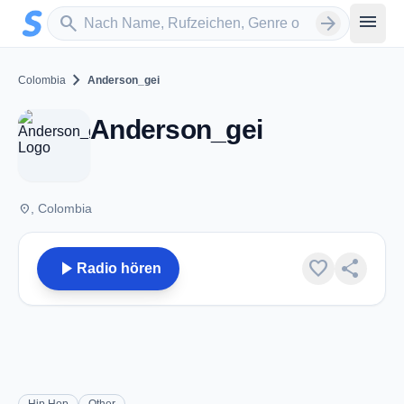
Zum Hauptinhalt springen
Sender suchen
menu
search
arrow_forward
chevron_right
Colombia
Anderson_gei
Anderson_gei
place
, Colombia
play_arrow
favorite
share
Radio hören