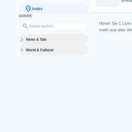
Enter
location_on
Andes
GENRE
Hören Sie 1 Live-
Genres suchen…
search
mehr aus aller We
expand_more
News & Talk
expand_more
World & Cultural