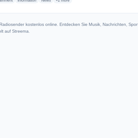
radio stations
radio stations
radio stations
more genres for Andina Estéreo
tainment
Information
News
+2
more
Radiosender kostenlos online. Entdecken Sie Musik, Nachrichten, Spor
lt auf Streema.