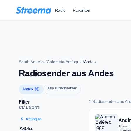
Zum Hauptinhalt springen
Radio
Favoriten
South America
/
Colombia
/
Antioquia
/
Andes
Radiosender aus Andes
close
Alle zurücksetzen
Andes
1 Radiosender aus An
Filter
STANDORT
1 Radiosender aus 
chevron_left
Antioquia
Andin
104.4 F
Städte