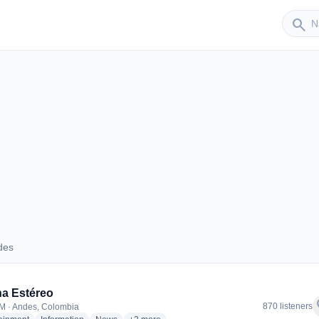
Sender
search
des
Andes
a Estéreo
f
870 listeners
M · Andes, Colombia