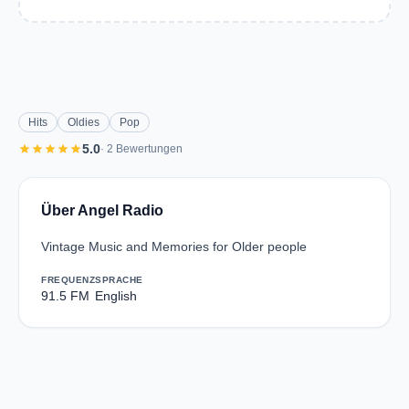
Hits
Oldies
Pop
star
star
star
star
star
5.0
· 2 Bewertungen
Über Angel Radio
Vintage Music and Memories for Older people
FREQUENZ
SPRACHE
91.5 FM
English