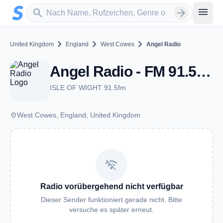
Zum Hauptinhalt springen
Sender suchen
menu
search
arrow_forward
chevron_right
chevron_right
chevron_right
United Kingdom
England
West Cowes
Angel Radio
Angel Radio - FM 91.5 - West Cowes
ISLE OF WIGHT 91.5fm
place
West Cowes, England, United Kingdom
wifi_off
Radio vorübergehend nicht verfügbar
Dieser Sender funktioniert gerade nicht. Bitte
versuche es später erneut.