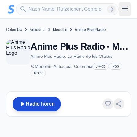
Zum Hauptinhalt springen
Sender suchen
menu
search
arrow_forward
chevron_right
chevron_right
chevron_right
Colombia
Antioquia
Medellín
Anime Plus Radio
Anime Plus Radio - Medellín
Anime Plus Radio, La Radio de los Otakus
place
Medellín, Antioquia, Colombia
J-Pop
Pop
Rock
play_arrow
favorite
share
Radio hören