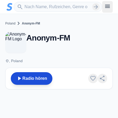
Zum Hauptinhalt springen
Sender suchen
menu
search
arrow_forward
chevron_right
Poland
Anonym-FM
Anonym-FM
place
, Poland
play_arrow
favorite
share
Radio hören