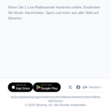
Hören Sie 1 Live-Radiosender kostenlos online. Entdecken
Sie Musik, Nachrichten, Sport und mehr aus aller Welt auf
Streema.
LADEN IM
JETZT BEI
Deutsch
App Store
Google Play
Nutzungsbedingungen
Datenschutzrichtlinie
Urheberrechtsrichtlinie
(öffnet in neuem Tab)
AdChoices
© 2026 Streema, Inc. Alle Rechte vorbehalten