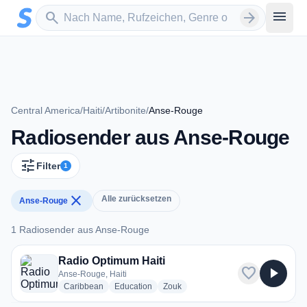
Zum Hauptinhalt springen
Sender suchen
menu
search
arrow_forward
Central America
/
Haiti
/
Artibonite
/
Anse-Rouge
Radiosender aus Anse-Rouge
tune
Filter
1
close
Alle zurücksetzen
Anse-Rouge
1 Radiosender aus Anse-Rouge
1 Radiosender aus Anse-Rouge
Radio Optimum Haiti
favorite
play_arrow
Anse-Rouge, Haiti
radio stations
radio stations
radio stations
Caribbean
Education
Zouk