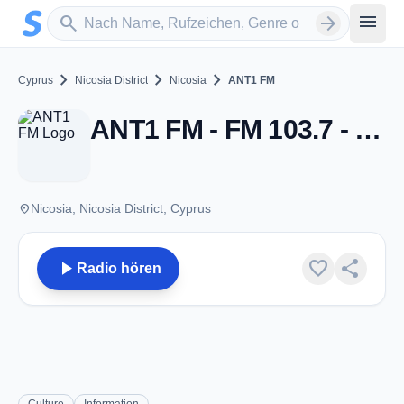
Zum Hauptinhalt springen
Sender suchen
menu
search
arrow_forward
chevron_right
chevron_right
chevron_right
Cyprus
Nicosia District
Nicosia
ANT1 FM
ANT1 FM - FM 103.7 - Nicosia
place
Nicosia, Nicosia District, Cyprus
play_arrow
favorite
share
Radio hören