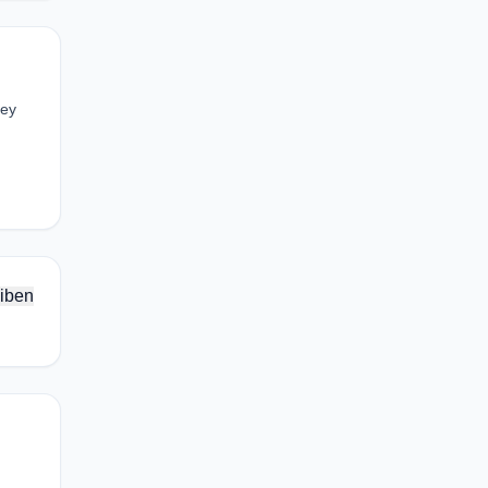
key
iben