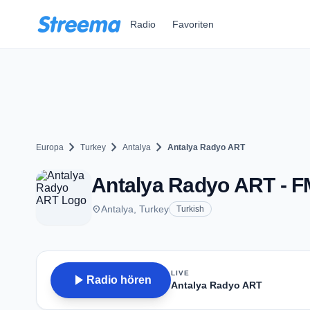
Zum Hauptinhalt springen
Radio
Favoriten
chevron_right
chevron_right
chevron_right
Europa
Turkey
Antalya
Antalya Radyo ART
Antalya Radyo ART - FM
place
Antalya, Turkey
Turkish
LIVE
play_arrow
Radio hören
Antalya Radyo ART